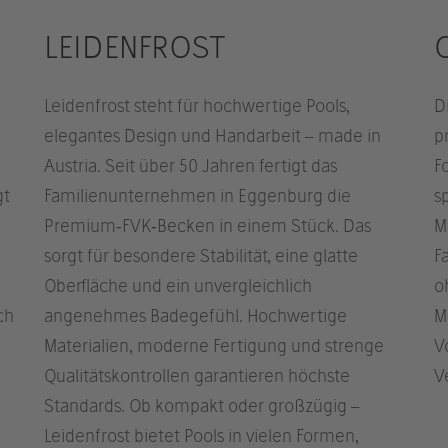
LEIDENFROST
Leidenfrost steht für hochwertige Pools,
D
elegantes Design und Handarbeit – made in
p
Austria. Seit über 50 Jahren fertigt das
F
gt
Familienunternehmen in Eggenburg die
s
Premium‑FVK‑Becken in einem Stück. Das
M
sorgt für besondere Stabilität, eine glatte
F
Oberfläche und ein unvergleichlich
o
ch
angenehmes Badegefühl. Hochwertige
M
Materialien, moderne Fertigung und strenge
V
Qualitätskontrollen garantieren höchste
V
Standards. Ob kompakt oder großzügig –
Leidenfrost bietet Pools in vielen Formen,