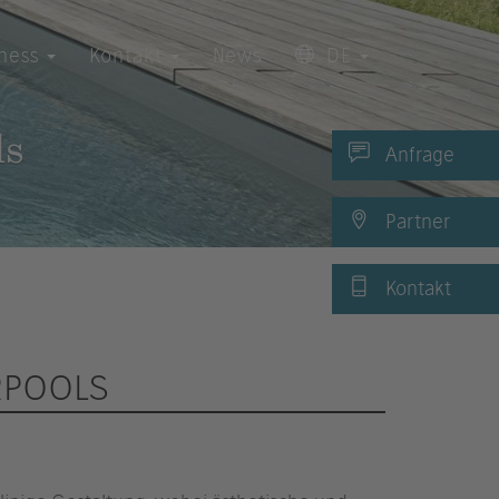
iness
Kontakt
News
DE
ls
Anfrage
Partner
Kontakt
RPOOLS