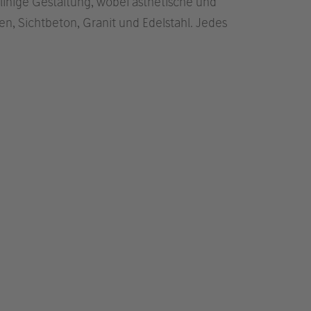
rlinige Gestaltung, wobei ästhetische und
en, Sichtbeton, Granit und Edelstahl. Jedes