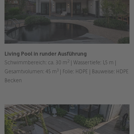
Living Pool in runder Ausführung
2
Schwimmbereich: ca. 30 m
| Wassertiefe: 1,5 m |
3
Gesamtvolumen: 45 m
| Folie: HDPE | Bauweise: HDPE
Becken