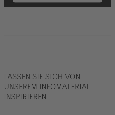
Mehr Informationen
Akzeptieren
powered by
Usercentrics Consent
Management Platform
&
eRecht24
LASSEN SIE SICH VON
UNSEREM INFOMATERIAL
INSPIRIEREN