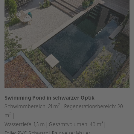
Swimming Pond in schwarzer Optik
2
Schwimmbereich: 21 m
| Regenerationsbereich: 20
2
m
|
3
Wassertiefe: 1,5 m | Gesamtvolumen: 40 m
|
Folie: PVC Schwarz | Bauweise: Mauer