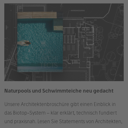
Naturpools und Schwimmteiche neu gedacht
Unsere Architektenbroschüre gibt einen Einblick in
das Biotop-System – klar erklärt, technisch fundiert
und praxisnah. Lesen Sie Statements von Architekten,