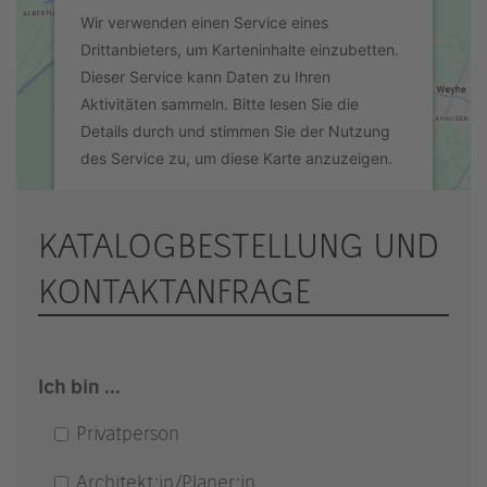
Wir verwenden einen Service eines
Drittanbieters, um Karteninhalte einzubetten.
Dieser Service kann Daten zu Ihren
Aktivitäten sammeln. Bitte lesen Sie die
Details durch und stimmen Sie der Nutzung
des Service zu, um diese Karte anzuzeigen.
Mehr Informationen
KATALOGBESTELLUNG UND
KONTAKTANFRAGE
Akzeptieren
powered by
Usercentrics Consent
Management Platform
&
eRecht24
Ich bin ...
Privatperson
Architekt:in/Planer:in