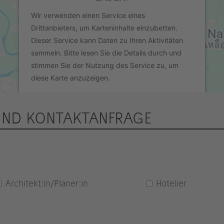
Wir verwenden einen Service eines
Drittanbieters, um Karteninhalte einzubetten.
Dieser Service kann Daten zu Ihren Aktivitäten
sammeln. Bitte lesen Sie die Details durch und
stimmen Sie der Nutzung des Service zu, um
diese Karte anzuzeigen.
UND KONTAKTANFRAGE
Mehr Informationen
Akzeptieren
powered by
Usercentrics Consent
Management Platform
&
eRecht24
Architekt:in/Planer:in
Hotelier