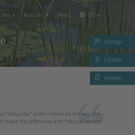
iness
Kontakt
News
DE
he
Anfrage
Partner
Kontakt
et “natuurlijk” water maken wij het verschil! –
e make the difference with “natural” water!