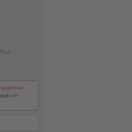
tlich
ingegebenen
durch
und