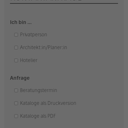
powered by
Usercentrics Consent
Management Platform
&
eRecht24
Ich bin ...
Privatperson
Architekt:in/Planer:in
Hotelier
Anfrage
Beratungstermin
Kataloge als Druckversion
Kataloge als PDF