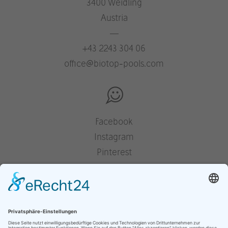
3400 Weidling
Austria
—
+43 2243 304 06
office@biotop-pools.com
Facebook
Instagram
Pinterest
Houzz
YouTube