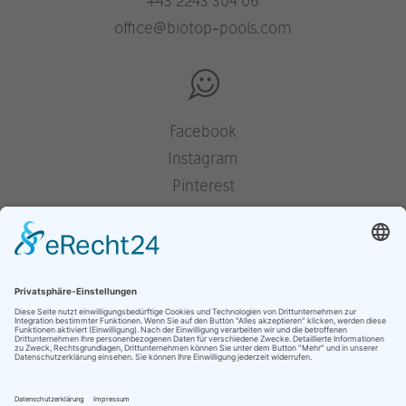
+43 2243 304 06
office@biotop-pools.com
Facebook
Instagram
Pinterest
Houzz
YouTube
Presse
Jobs
Impressum