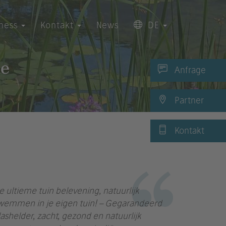
iness
Kontakt
News
DE
he
Anfrage
Partner
Kontakt
e ultieme tuin belevening, natuurlijk
wemmen in je eigen tuin! – Gegarandeerd
lashelder, zacht, gezond en natuurlijk