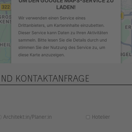
UM DEN GOOGLE MAPS-SERVICE ZU
LADEN!
Wir verwenden einen Service eines
Drittanbieters, um Karteninhalte einzubetten.
Dieser Service kann Daten zu Ihren Aktivitäten
sammeln. Bitte lesen Sie die Details durch und
stimmen Sie der Nutzung des Service zu, um
diese Karte anzuzeigen.
UND KONTAKTANFRAGE
Mehr Informationen
Akzeptieren
powered by
Usercentrics Consent
Management Platform
&
eRecht24
Architekt:in/Planer:in
Hotelier