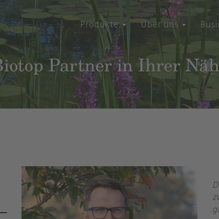
Produkte
Über uns
Bus
iotop Partner in Ihrer Nä
D
z
g