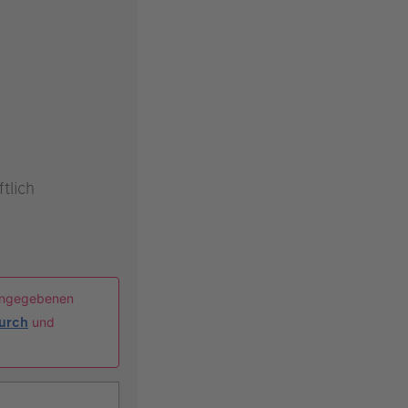
tlich
ingegebenen
durch
und