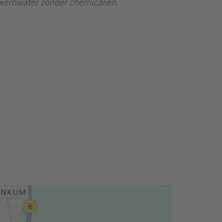
wemwater zonder chemicaliën.