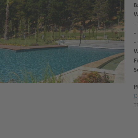
B
W
-
-
-
W
F
S
P
C
T