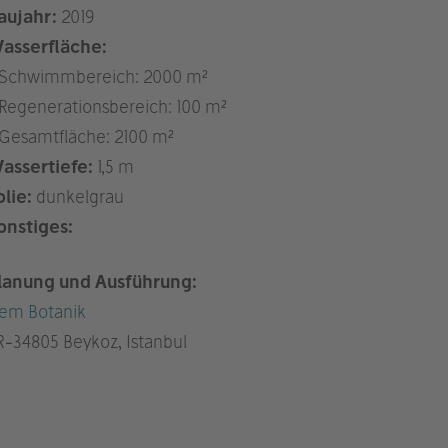
aujahr:
2019
asserfläche:
 Schwimmbereich: 2000 m²
 Regenerationsbereich: 100 m²
 Gesamtfläche: 2100 m²
assertiefe:
1,5 m
olie:
dunkelgrau
onstiges:
lanung und Ausführung:
em Botanik
R
-34805 Beykoz, Istanbul