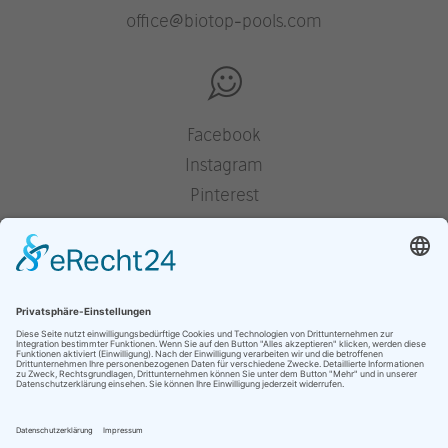
office@biotop-pools.com
Facebook
Instagram
Pinterest
Houzz
YouTube
Presse
Jobs
Impressum