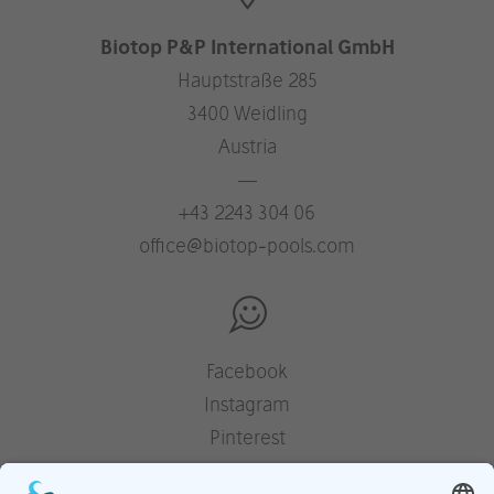
Biotop P&P International GmbH
Hauptstraße 285
3400 Weidling
Austria
—
+43 2243 304 06
office@biotop-pools.com
Facebook
Instagram
Pinterest
Houzz