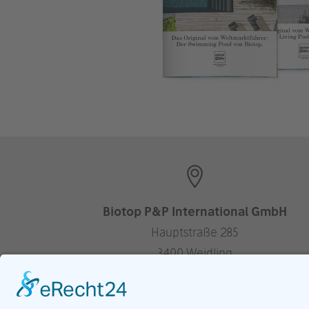
Biotop P&P International GmbH
Hauptstraße 285
3400 Weidling
Austria
—