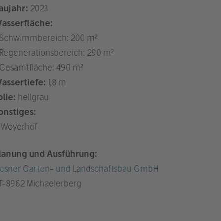
aujahr:
2023
asserfläche:
 Schwimmbereich: 200 m²
 Regenerationsbereich: 290 m²
 Gesamtfläche: 490 m²
assertiefe:
1,8 m
olie:
hellgrau
onstiges:
Weyerhof
lanung und Ausführung:
resner Garten- und Landschaftsbau GmbH
T
-8962 Michaelerberg