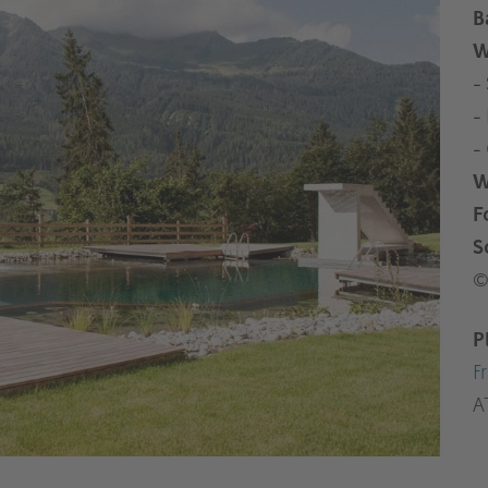
B
W
-
-
-
W
F
S
©
P
F
A