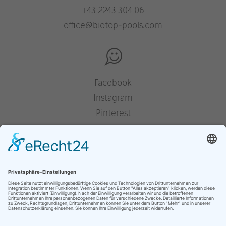
+43 2243 304 06
office@biotop-pools.com
Facebook
Instagram
Pinterest
Houzz
YouTube
Presse
Jobs