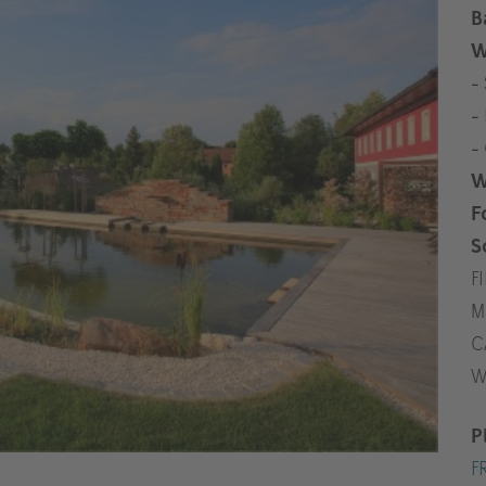
B
W
-
-
-
W
F
S
F
M
C
W
P
F