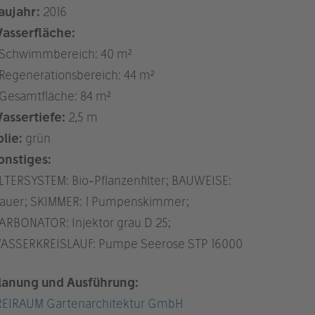
aujahr:
2016
asserfläche:
 Schwimmbereich: 40 m²
 Regenerationsbereich: 44 m²
 Gesamtfläche: 84 m²
assertiefe:
2,5 m
olie:
grün
onstiges:
ILTERSYSTEM: Bio-Pflanzenfilter; BAUWEISE:
auer; SKIMMER: 1 Pumpenskimmer;
ARBONATOR: Injektor grau D 25;
ASSERKREISLAUF: Pumpe Seerose STP 16000
lanung und Ausführung:
REIRAUM Gartenarchitektur GmbH